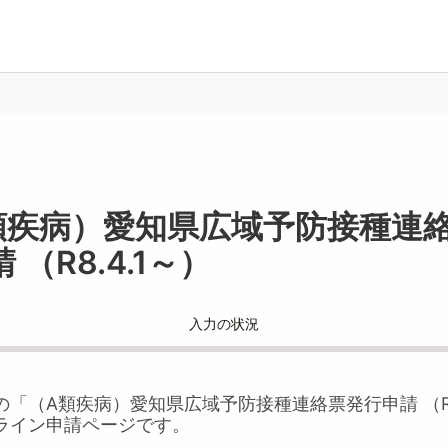
類疾病）愛知県広域予防接種連
 （R8.4.1～）
入力の状況
の「
（A類疾病）愛知県広域予防接種連絡票発行申請 （R8.
ライン申請ページです。