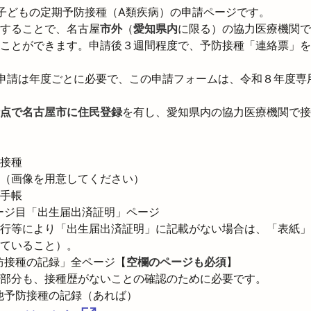
子どもの定期予防接種（A類疾病）の申請ページです。

することで、名古屋
市外
（
愛知県内
に限る）の協力医療機関で
ことができます。申請後３週間程度で、予防接種「連絡票」を
申請は年度ごとに必要で、この申請フォームは、令和８年度専
点で名古屋市に住民登録
を有し、愛知県内の協力医療機関で接
接種

（画像を用意してください）

手帳

ジ目「出生届出済証明」ページ

行等により「出生届出済証明」に記載がない場合は、「表紙」
ていること）。

防接種の記録」全ページ【
空欄のページも必須
】

部分も、接種歴がないことの確認のために必要です。

他予防接種の記録（あれば）