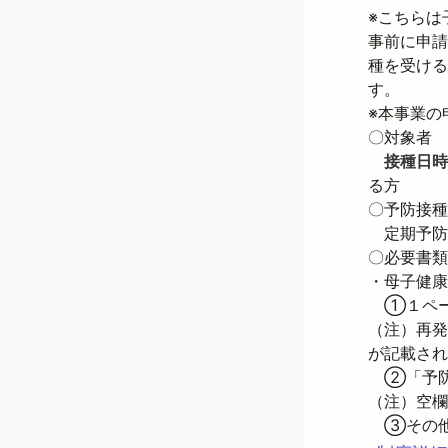
※こちらは
事前に申請
種を受ける
す。
※本事業の
〇対象者

接種日時
る方

〇予防接種

　定期予防
〇必要書類
・母子健康
　①１ペー
（注）再発
が記載され
　②「予
（注）空欄
　③その