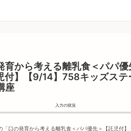
発育から考える離乳食＜パパ優
児付】【9/14】758キッズステ
講座
入力の状況
の「
口の発育から考える離乳食＜パパ優先＞【託児付】【9