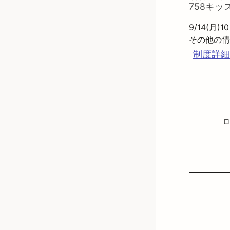
758キ
9/14(月
制度詳細
ロ