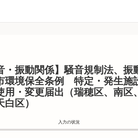
音・振動関係】騒音規制法、振
市環境保全条例 特定・発生施
使用・変更届出（瑞穂区、南区
天白区）
入力の状況