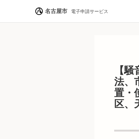
名古屋市
電子申請サービス
【騒
法、
置・
区、