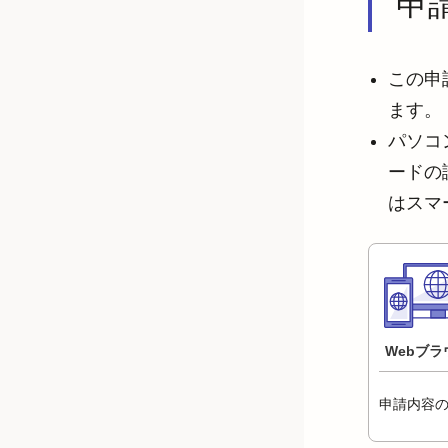
申
この申
ます。
パソコ
ードの
はスマ
Webブラ
申請内容