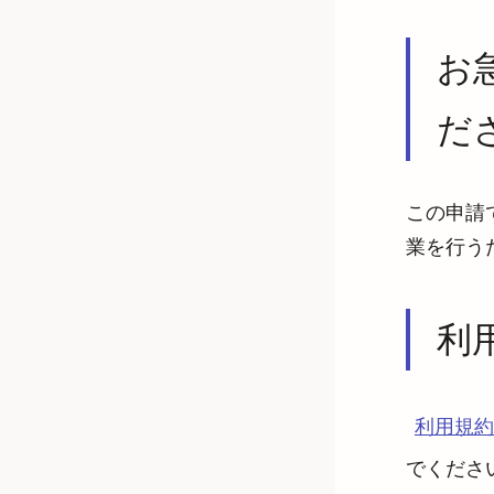
お
だ
この申請
業を行う
利
利用規約
でくださ