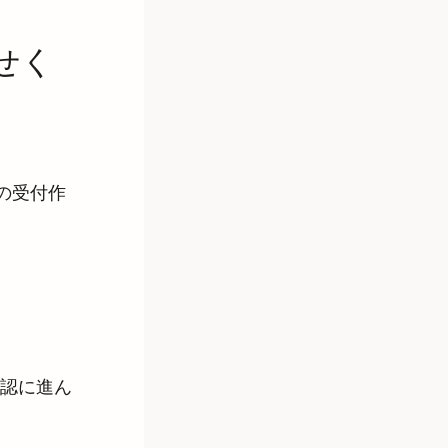
せく
の受付作
認に進ん