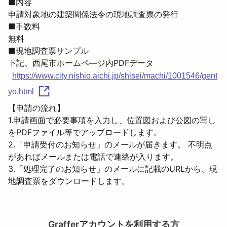
■内容

申請対象地の建築関係法令の現地調査票の発行
■手数料

無料
■現地調査票サンプル

https://www.city.nishio.aichi.jp/shisei/machi/1001546/gent
yo.html
【申請の流れ】

1.申請画面で必要事項を入力し、位置図および公図の写し
をPDFファイル等でアップロードします。

2.「申請受付のお知らせ」のメールが届きます。 不明点
があればメールまたは電話で連絡が入ります。

3.「処理完了のお知らせ」のメールに記載のURLから、現
地調査票をダウンロードします。
Grafferアカウントを利用する方