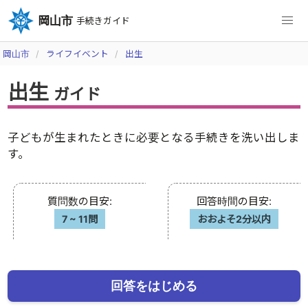
岡山市
手続きガイド
岡山市
ライフイベント
出生
出生
ガイド
子どもが生まれたときに必要となる手続きを洗い出しま
す。
質問数の目安
:
回答時間の目安
:
7
~
11問
おおよそ2分以内
回答をはじめる