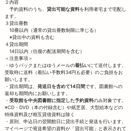
２内容

　予約資料のうち、
貸出可能な資料
を利用者宅まで宅配し
ます。

３貸出冊数

　10冊以内（通常の貸出冊数制限に準じる）

　※貸出中の資料も含む

４貸出期間

　14日以内（往復の配送期間を含む）
＜注意事項＞

・ゆうパックまたはゆうメールの
着払い
にて送付します。
受取時に送料（着払い手数料34円も必要）のご負担をお
願いします。
・貸出期間は、
発送日を含めて14日間
です。図書館への
返却も期間内にお願いします。
・
受取館を中央図書館に指定した予約資料
のみ対象です。

※CD・DVD（本の付録含む）や紙芝居、大型絵本などの
特殊資料及び相互貸借資料は除く
・原則、申込日の翌開館日に貸出手続と発送を行います。
マイページで発送希望の資料が「貸出可能」と表示されて