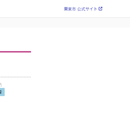
栗東市 公式サイト
安
:
内