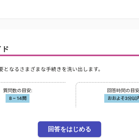
イド
要となるさまざまな手続きを洗い出します。
質問数の目安
:
回答時間の目
8
~
14問
おおよそ3分以
回答をはじめる