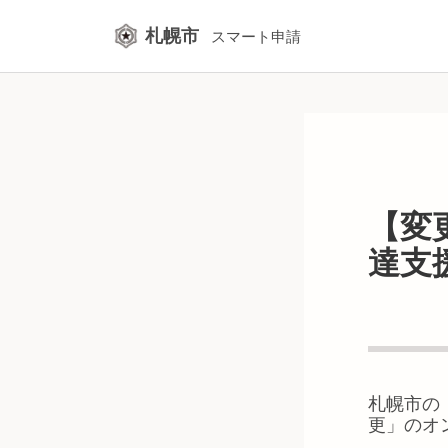
札幌市
スマート申請
【変
達支
札幌市
の
更
」のオ