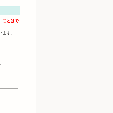
）ことはで
います。
。