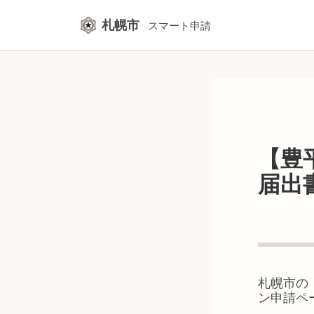
札幌市
スマート申請
【豊
届出
札幌市
の
ン申請ペ