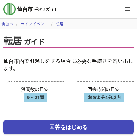
仙台市
手続きガイド
仙台市
ライフイベント
転居
転居
ガイド
仙台市内で引越しをする場合に必要な手続きを洗い出し
ます。
質問数の目安
:
回答時間の目安
:
9
~
21問
おおよそ4分以内
回答をはじめる