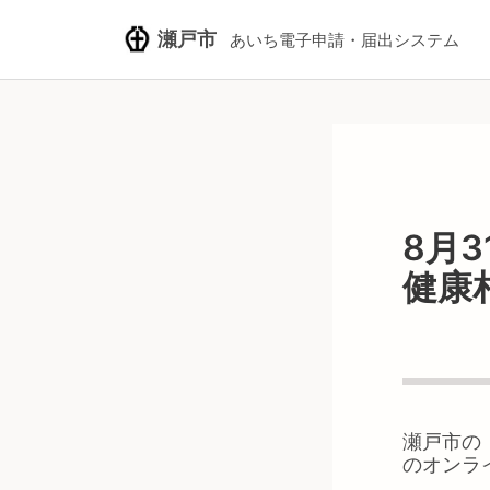
瀬戸市
あいち電子申請・届出システム
8月3
健康
瀬戸市
の
のオンラ