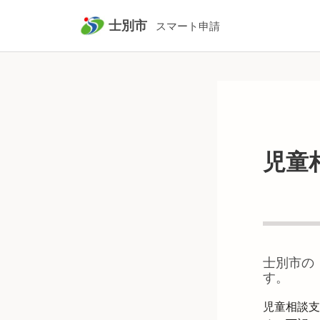
士別市
スマート申請
児童
士別市
の
す。
児童相談支