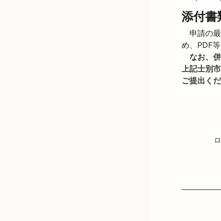
添付書
　申請の最
め、PDF
なお、併
上記士別市
ご提出くだ
ロ