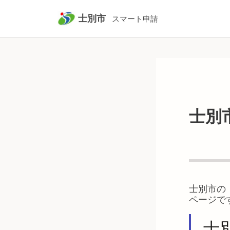
士別市
スマート申請
士別
士別市
の
ページで
士