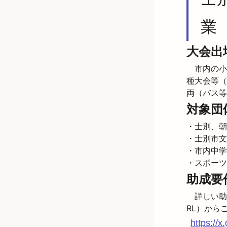
業
大会出
　市内の小
種大会等（
両（バス等
対象団
・士別、朝
・士別市文
・市内中学
・スポーツ
助成要
　詳しい助
https://