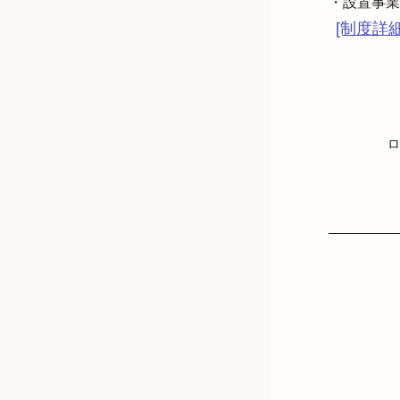
・設置事業
[制度詳
ロ