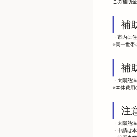
この補助金
補
・市内に住
※同一世帯
補
・太陽熱温水
※本体費用
注
・太陽熱温
・申請は本