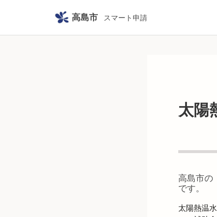
高島市
スマート申請
太陽
高島市
の
です。
太陽熱温水