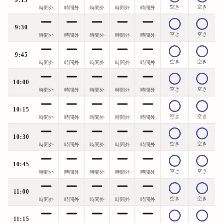
9:15
空き
空き
時間外
時間外
時間外
時間外
時間外
9:30
空き
空き
時間外
時間外
時間外
時間外
時間外
9:45
空き
空き
時間外
時間外
時間外
時間外
時間外
10:00
空き
空き
時間外
時間外
時間外
時間外
時間外
10:15
空き
空き
時間外
時間外
時間外
時間外
時間外
10:30
空き
空き
時間外
時間外
時間外
時間外
時間外
10:45
空き
空き
時間外
時間外
時間外
時間外
時間外
11:00
空き
空き
時間外
時間外
時間外
時間外
時間外
11:15