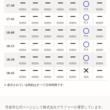
17:30
空き
時間外
時間外
時間外
時間外
時間外
時間外
17:45
空き
時間外
時間外
時間外
時間外
時間外
時間外
18:00
空き
時間外
時間外
時間外
時間外
時間外
時間外
18:15
空き
時間外
時間外
時間外
時間外
時間外
時間外
18:30
空き
時間外
時間外
時間外
時間外
時間外
時間外
18:45
時間外
時間外
時間外
時間外
時間外
満員
時間外
※ 表示されている時刻はすべて日本時間です。
丹波市公式ページとして株式会社グラファーが運営しています。