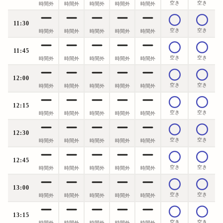
空き
空き
時間外
時間外
時間外
時間外
時間外
11:30
空き
空き
時間外
時間外
時間外
時間外
時間外
11:45
空き
空き
時間外
時間外
時間外
時間外
時間外
12:00
空き
空き
時間外
時間外
時間外
時間外
時間外
12:15
空き
空き
時間外
時間外
時間外
時間外
時間外
12:30
空き
空き
時間外
時間外
時間外
時間外
時間外
12:45
空き
空き
時間外
時間外
時間外
時間外
時間外
13:00
空き
空き
時間外
時間外
時間外
時間外
時間外
13:15
空き
空き
時間外
時間外
時間外
時間外
時間外