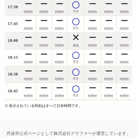
17:30
空き
時間外
時間外
時間外
時間外
時間外
時間外
17:45
空き
時間外
時間外
時間外
時間外
時間外
時間外
18:00
時間外
時間外
時間外
満員
時間外
時間外
時間外
18:15
空き
時間外
時間外
時間外
時間外
時間外
時間外
18:30
空き
時間外
時間外
時間外
時間外
時間外
時間外
18:45
空き
時間外
時間外
時間外
時間外
時間外
時間外
※ 表示されている時刻はすべて日本時間です。
丹波市公式ページとして株式会社グラファーが運営しています。