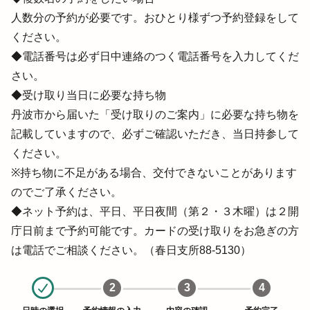
人数分の予約が必要です。おひとり様ずつ予約登録をして
ください。

◆電話番号は必ず日中連絡のつく電話番号を入力してくだ
さい。

◆受け取り当日に必要な持ち物

丹波市から届いた「受け取りのご案内」に必要な持ち物を
記載していますので、必ずご確認いただき、当日持参して
ください。

※持ち物に不足がある場合、交付できないことがあります
のでご了承ください。

◆ネット予約は、平日、平日夜間（第２・３木曜）は２開
庁日前まで予約可能です。カードの受け取りをお急ぎの方
は電話でご相談ください。（春日支所88-5130）
2
3
4