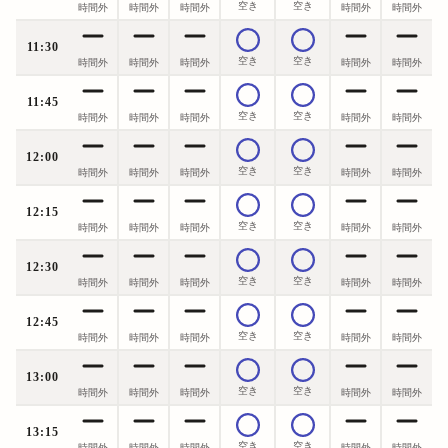
空き
空き
時間外
時間外
時間外
時間外
時間外
11:30
空き
空き
時間外
時間外
時間外
時間外
時間外
11:45
空き
空き
時間外
時間外
時間外
時間外
時間外
12:00
空き
空き
時間外
時間外
時間外
時間外
時間外
12:15
空き
空き
時間外
時間外
時間外
時間外
時間外
12:30
空き
空き
時間外
時間外
時間外
時間外
時間外
12:45
空き
空き
時間外
時間外
時間外
時間外
時間外
13:00
空き
空き
時間外
時間外
時間外
時間外
時間外
13:15
空き
空き
時間外
時間外
時間外
時間外
時間外