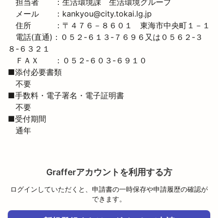
　担当者　　：生活環境課　生活環境グループ

　メール　　：kankyou@city.tokai.lg.jp

　住所　　　：〒４７６－８６０１　東海市中央町１－１

　電話(直通)：０５２-６１３-７６９６又は０５６２-３
８-６３２１

　ＦＡＸ　　：０５２-６０３-６９１０
■添付必要書類

　不要
■手数料・電子署名・電子証明書

　不要
■受付期間

　通年
Grafferアカウントを利用する方
ログインしていただくと、申請書の一時保存や申請履歴の確認が
できます。