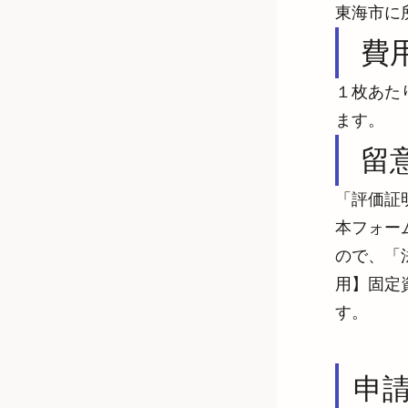
東海市に
費
１枚あた
ます。
留
「評価証
本フォー
ので、「
用】固定
す。
申