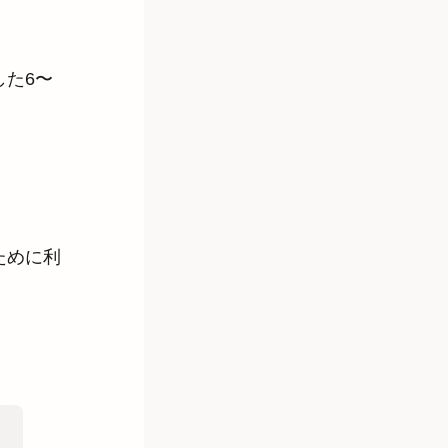
た6〜
ために利