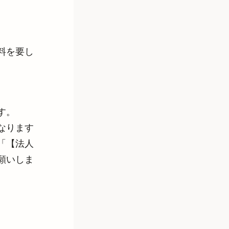
料を要し
す。
なります
「【法人
願いしま