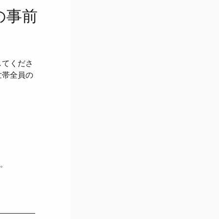
の事前
してくださ
世帯全員の
。