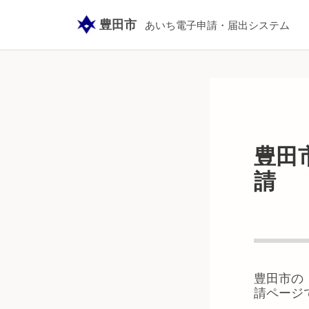
豊田市
あいち電子申請・届出システム
豊田
請
豊田市
の
請ページ