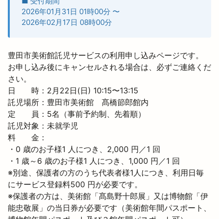
■ 受付期間
2026年01月31日 01時00分
〜
2026年02月17日 08時00分
豊田市美術館託児サービスの利用申し込みページです。
お申し込み後にキャンセルされる場合は、必ずご連絡くだ
さい。
日　　時：2月22日(日) 10:15〜13:15

託児場所：豊田市美術館　髙橋節郎館内

定　　員：5名（事前予約制、先着順）

託児対象：未就学児

料　　金：

・0 歳のお子様1 人につき、2,000 円／1 回

・1 歳～6 歳のお子様1 人につき、1,000 円／1 回
※別途、保護者の方のうち代表者様1人につき、利用日毎
にサービス登録料500 円が必要です。

※保護者の方は、美術館「髙島野十郎展」又は博物館「伊
能忠敬展」の当日券が必要です（美術館年間パスポート、