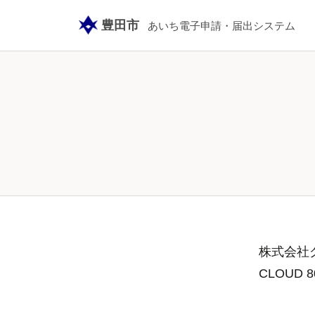
/city-toyota/smart-apply/surveys-alias/PCsoudan
豊田市
あいち電子申請・届出システム
株式会社グ
CLOUD 