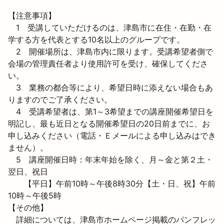
【注意事項】

　1　受講していただけるのは、津島市に在住・在勤・在
学する方を代表とする10名以上のグループです。

　2　開催場所は、津島市内に限ります。受講希望者側で
会場の管理責任者より使用許可を受け、確保してくださ
い。

　3　業務の都合等により、希望日時に添えない場合もあ
りますのでご了承ください。

　4　受講希望者は、第1～3希望までの講座開催希望日を
明記し、最も近日となる開催希望日の20日前までに、お
申し込みください（電話・Ｅメールによる申し込みはでき
ません）。

　5　講座開催日時：年末年始を除く、月～金と第２土・
翌日、祝日

　　【平日】午前10時～午後8時30分【土・日、祝】午前
10時～午後5時
【その他】

　詳細については、津島市ホームページ掲載のパンフレッ