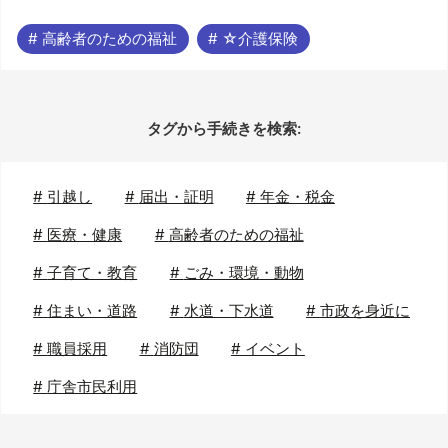
# 高齢者のための福祉
# ☆介護保険
タグから手続きを検索:
#
引越し
#
届出・証明
#
年金・税金
#
医療・健康
#
高齢者のための福祉
#
子育て・教育
#
ごみ・環境・動物
#
住まい・道路
#
水道・下水道
#
市政を身近に
#
職員採用
#
消防団
#
イベント
#
庁舎市民利用