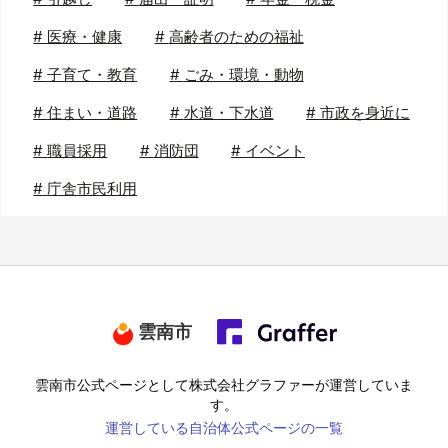
#
医療・健康
#
高齢者のための福祉
#
子育て・教育
#
ごみ・環境・動物
#
住まい・道路
#
水道・下水道
#
市政を身近に
#
職員採用
#
消防団
#
イベント
#
庁舎市民利用
雲南市
雲南市
公式ページとして株式会社グラファーが運営していま
す。
運営している自治体公式ページの一覧