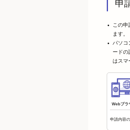
申
この申
ます。
パソコ
ードの
はスマ
Webブラ
申請内容