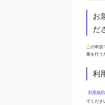
お
だ
この申請
業を行う
利
利用規約
でくださ