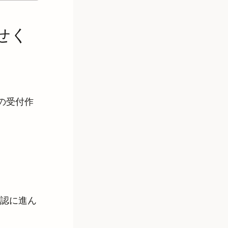
せく
の受付作
認に進ん