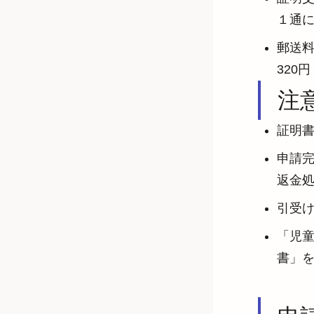
１通に
郵送料
320
注
証明
申請
返金
引受
「児
書」