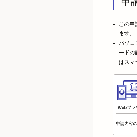
申
この申
ます。
パソコ
ードの
はスマ
Webブラ
申請内容