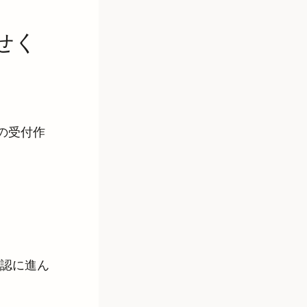
せく
の受付作
認に進ん