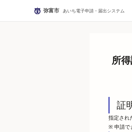
弥富市
あいち電子申請・届出システム
所得
証
指定され
※ 申請