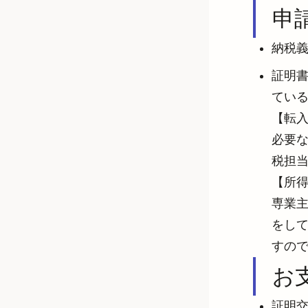
申
納税
証明
ている
【転入
必要
税担当
【所得
専業
をし
すの
お
証明交