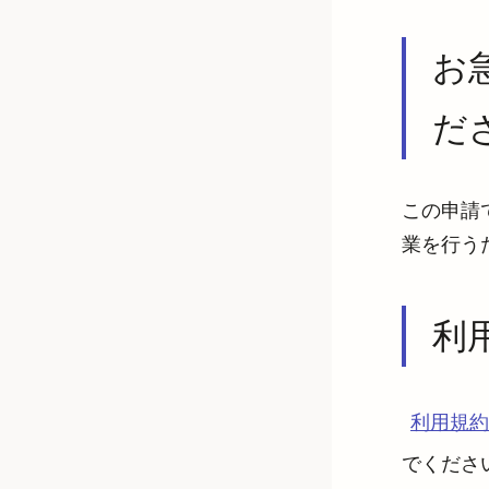
お
だ
この申請
業を行う
利
利用規約
でくださ