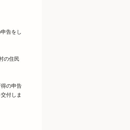
の申告をし
村の住民
所得の申告
を交付しま