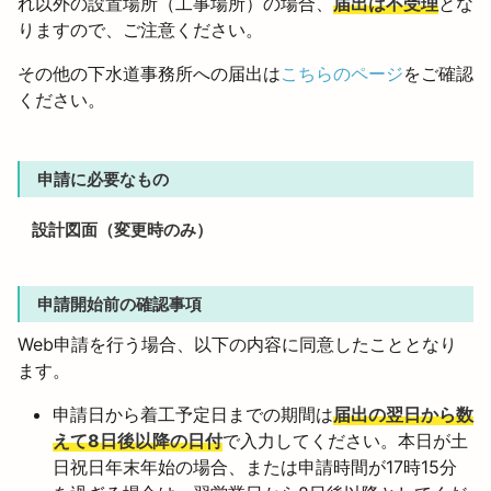
れ以外の設置場所（工事場所）の場合、
届出は不受理
とな
りますので、ご注意ください。
その他の下水道事務所への届出は
こちらのページ
をご確認
ください。
申請に必要なもの
設計図面（変更時のみ）
申請開始前の確認事項
Web申請を行う場合、以下の内容に同意したこととなり
ます。
申請日から着工予定日までの期間は
届出の翌日から数
えて8日後以降の日付
で入力してください。本日が土
日祝日年末年始の場合、または申請時間が17時15分