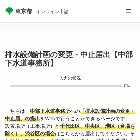
東京都
オンライン申請
排水設備計画の変更・中止届出【中部
下水道事務所】
入力の状況
0%
こちらは、
中部下水道事務所
への
「排水設備計画の変更・
中止届」の提出
をWebで行うことができるページです。
設置場所（工事場所）が
千代田区、中央区、港区（台場を
除く）、渋谷区の場合
はこちらから届出してください。そ