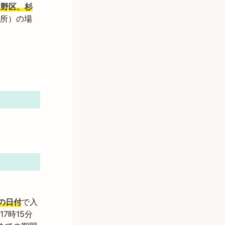
中野区、杉
所）の場
の日付
で入
7時15分