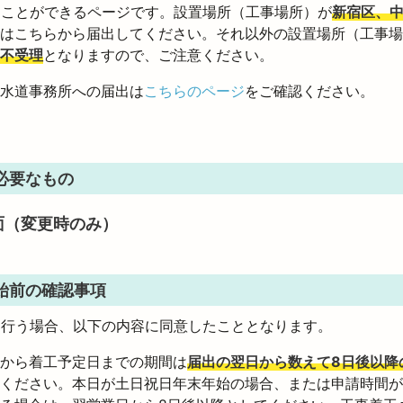
うことができるページです。設置場所（工事場所）が
新宿区、
はこちらから届出してください。それ以外の設置場所（工事場
不受理
となりますので、ご注意ください。
水道事務所への届出は
こちらのページ
をご確認ください。
必要なもの
面（変更時のみ）
始前の確認事項
を行う場合、以下の内容に同意したこととなります。
から着工予定日までの期間は
届出の翌日から数えて8日後以降
ください。本日が土日祝日年末年始の場合、または申請時間が1