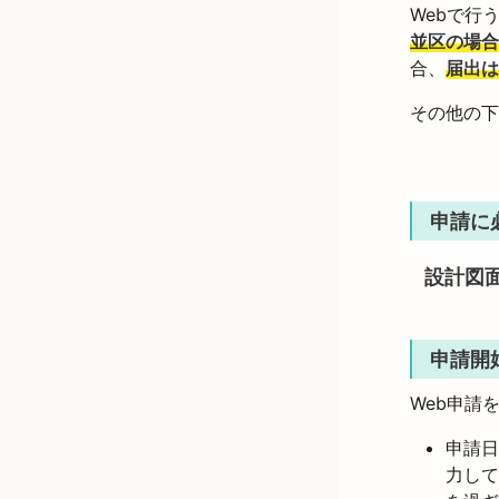
Webで行
並区の場合
合、
届出は
その他の下
申請に
設計図
申請開
Web申請
申請日
力して