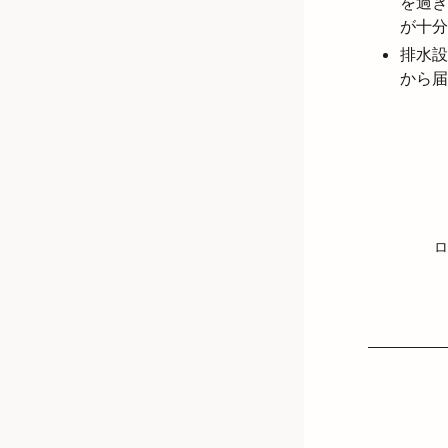
を過ぎ
が十分
排水設
から届
ロ