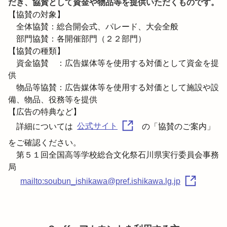
だき、協賛として資金や物品等を提供いただくものです。
【協賛の対象】

　全体協賛：総合開会式、パレード、大会全般

　部門協賛：各開催部門（２２部門）

【協賛の種類】

　資金協賛　：広告媒体等を使用する対価として資金を提
供

　物品等協賛：広告媒体等を使用する対価として施設や設
備、物品、役務等を提供

【広告の特典など】

　詳細については
の「協賛のご案内」
公式サイト
をご確認ください。
　第５１回全国高等学校総合文化祭石川県実行委員会事務
局

mailto:soubun_ishikawa@pref.ishikawa.lg.jp