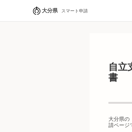
大分県
スマート申請
自立
書
大分県
の
請ページ