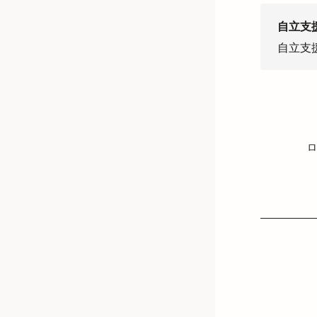
自立支
自立支
ロ