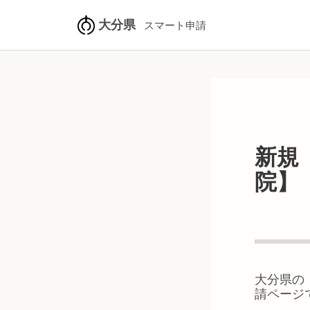
大分県
スマート申請
新規
院】
大分県
の
請ページ