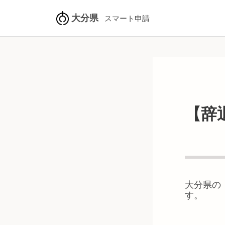
大分県
スマート申請
【辞
大分県
の
す。