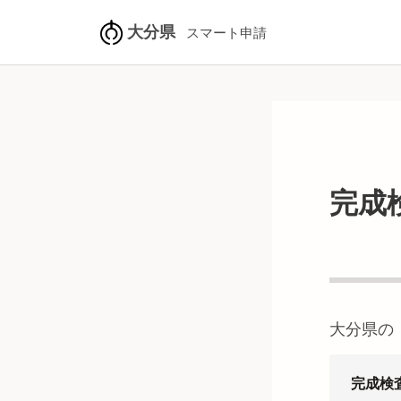
大分県
スマート申請
完成
大分県
の
完成検