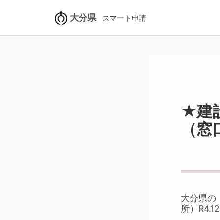
大分県
スマート申請
★建
（窓
大分県
の
所）R4.1