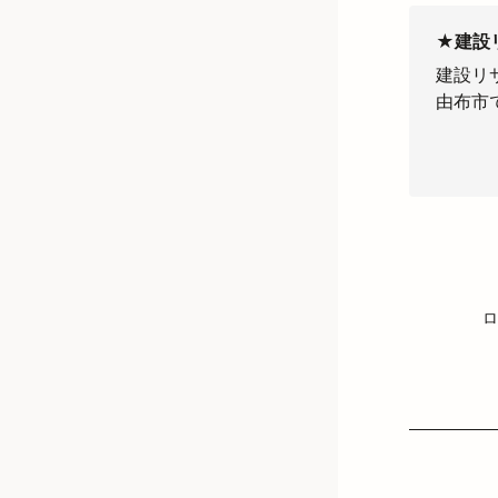
★建設
建設リ
由布市
ロ