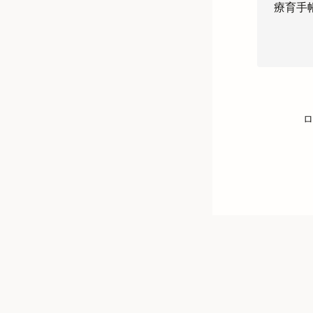
療育手
ロ