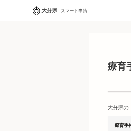
大分県
スマート申請
療育
大分県
の
療育手