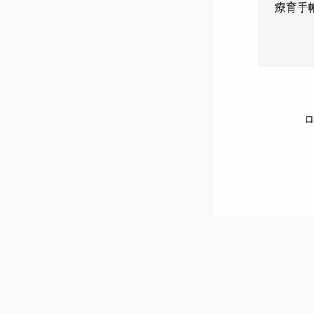
療育手
ロ