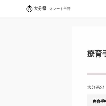
大分県
スマート申請
療育
大分県
の
療育手