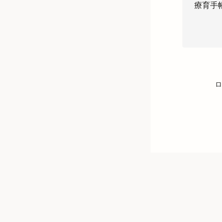
療育手
ロ