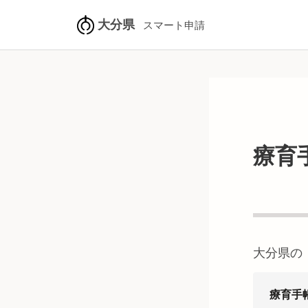
大分県
スマート申請
療育
大分県
の
療育手