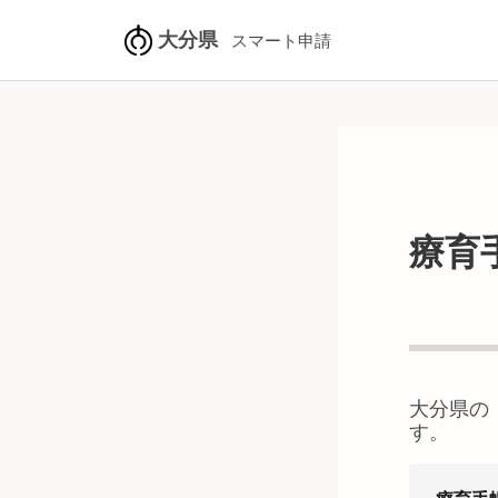
大分県
スマート申請
療育
大分県
の
す。