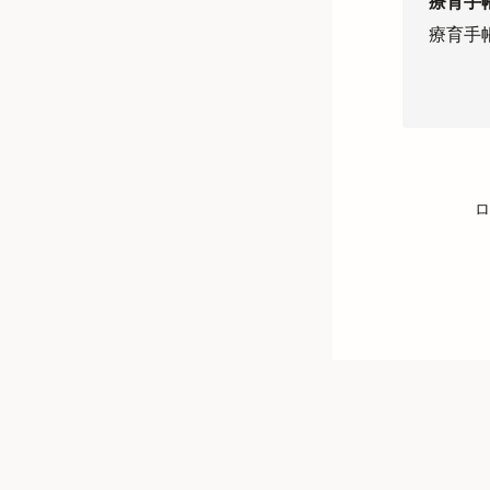
療育手
療育手
ロ