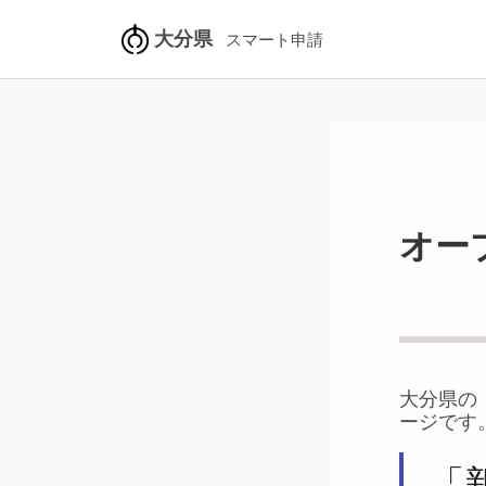
大分県
スマート申請
オー
大分県
の
ージです
「