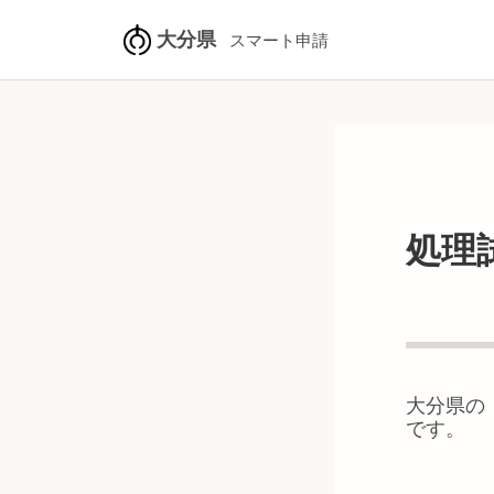
大分県
スマート申請
処理
大分県
の
です。