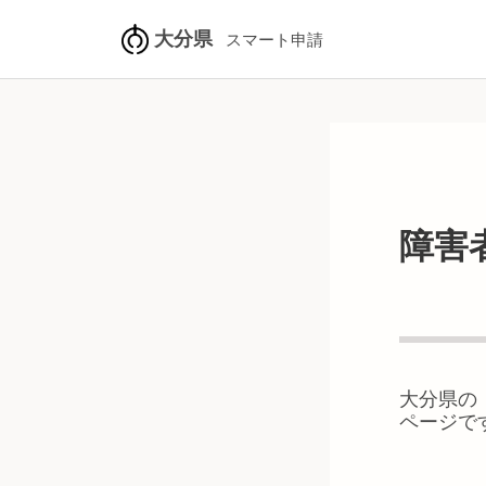
大分県
スマート申請
障害
大分県
の
ページで