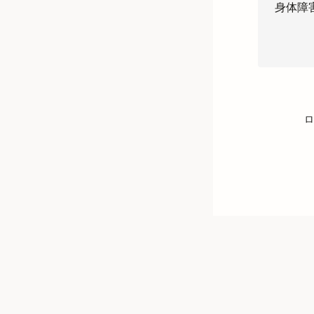
身体障
ロ