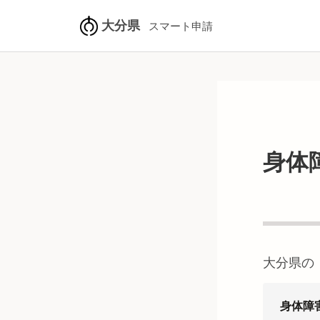
大分県
スマート申請
身体
大分県
の
身体障