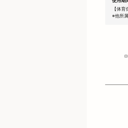
使用期
【体育
※他所
ロ