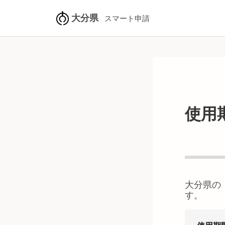
大分県
スマート申請
使用
大分県
の
す。