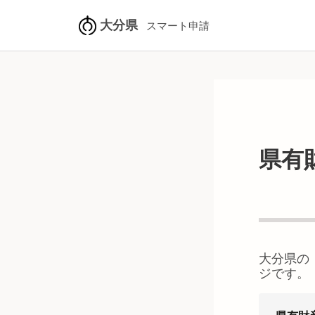
大分県
スマート申請
県有
大分県
の
ジです。