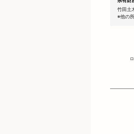
県有財
竹田土
※他の
ロ