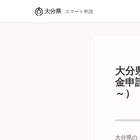
大分県
スマート申請
大分
金申
～）
大分県
の