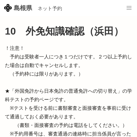
/pref-shimane/booth-reserve/pages/3300386282068722157/rese
島根県
ネット予約
10 外免知識確認（浜田）
！注意！

　予約は受験者一人につき１つだけです。２つ以上予約し
た場合は自動でキャンセルします。

　（予約枠には限りがあります。）

★「外国免許から日本免許の普通免許への切り替え」の学
科テストの予約ページです。

　※テストを受ける前に書類審査と面接審査を事前に受け
て通過しておく必要があります。

　　（書類・面接審査の予約は電話をしてください。）

　※予約用番号は、審査通過の連絡時に担当係員が言った