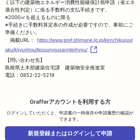
く以下の建築物エネルギー消費性能確保計画申請（省エネ
適合性判定）に係る手数料の支払手続きです。

※2000㎡を超えるものに限る

※手続きに手数料算定表の作成が必要ですので、事前にご
準備ください。

　掲載URL：
https://www.pref.shimane.lg.jp/kenchikujuut
aku/kijyunhou/tesuuryousannteihyou/
【問い合わせ先】

島根県土木部建築住宅課　建築物安全推進室

電話：0852-22-5219
Grafferアカウントを利用する方
ログインしていただくと、申請書の一時保存や申請履歴の確認が
できます。
新規登録またはログインして申請