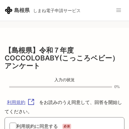
/pref-shimane/smart-apply/surveys-alias/coccolobaby-que
島根県
しまね電子申請サービス
【島根県】令和７年度
COCCOLOBABY(こっころベビー）
アンケート
入力の状況
0%
をお読みのうえ同意して、回答を開始し
利用規約
てください。
利用規約に同意する
必須